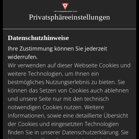
Ihre Vorteile
Privatsphäre­einstellungen
Datenschutzhinweise
Ihre Zustimmung können Sie jederzeit
Individuelle Planung und persönliche
widerrufen.
Beratung
Wir verwenden auf dieser Webseite Cookies und
Wir sprechen mit Ihnen über Ihre
weitere Technologien, um Ihnen ein
Vorstellungen und Wünsche
bestmögliches Nutzungserlebnis zu bieten. Sie
Wir prüfen für Sie die Voraussetzungen für
können das Setzen von Cookies auch ablehnen
einen Umstieg von Öl auf Gas
und unsere Seite nur mit den technisch
Sie bekommen eine transparente
notwendigen Cookies nutzen. Weitere
Kostenaufstellung und Beratung
Informationen, sowie eine detaillierte Übersicht
der Cookies und eingesetzten Technologien
finden Sie in unserer Datenschutzerklärung. Sie