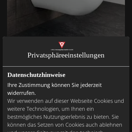
VIGOUR derby AQUAWASH
Privatsphäre­einstellungen
Das Dusch-WC für Deutschland
Als „Dusch-WC für Deutschland“ garantiert das
Datenschutzhinweise
AQUAWASH von VIGOUR derby ein dauerhaftes
Ihre Zustimmung können Sie jederzeit
Frischegefühl und individuelle Hygiene für
widerrufen.
jedermann.
Wir verwenden auf dieser Webseite Cookies und
weitere Technologien, um Ihnen ein
bestmögliches Nutzungserlebnis zu bieten. Sie
können das Setzen von Cookies auch ablehnen
Nachrüstbar für jede Badsituation